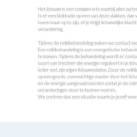
Het lichaam is een complex iets waarbij alles op f
Is er een blokkade op een van deze vlakken, dan wo
noem maar op te zijn, of je krijgt lichamelijke klach
verandering.
Tijdens de reikibehandeling maken we contact met
Een reikibehandeling is een energetische behande
te komen. Tijdens de behandeling wordt er contac
soort van trechter die energie reguleert in je li
ieder met zijn eigen lichaamsdelen. Door de reik
op een goede, evenwichtige manier door het lic
en de energie aangevuld worden zodat je de ruim
veranderingen door te kunnen voeren.
We creëren dus een situatie waarin je jezelf wee