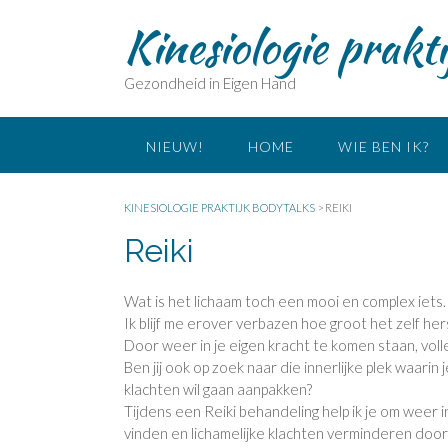
Doorgaan
Kinesiologie prakt
naar
inhoud
Gezondheid in Eigen Hand
NIEUW!
HOME
WIE BEN IK?
KINESIOLOGIE PRAKTIJK BODYTALKS
>
REIKI
Reiki
Wat is het lichaam toch een mooi en complex iets
Ik blijf me erover verbazen hoe groot het zelf her
Door weer in je eigen kracht te komen staan, volledig
Ben jij ook op zoek naar die innerlijke plek waarin
klachten wil gaan aanpakken?
Tijdens een Reiki behandeling help ik je om weer 
vinden en lichamelijke klachten verminderen do