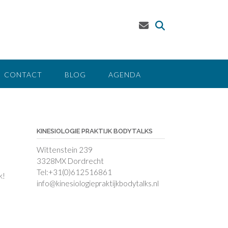
CONTACT
BLOG
AGENDA
KINESIOLOGIE PRAKTIJK BODYTALKS
Wittenstein 239
3328MX Dordrecht
Tel:+31(0)612516861
k!
info@kinesiologiepraktijkbodytalks.nl