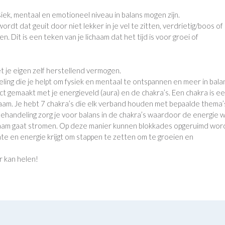
ysiek, mentaal en emotioneel niveau in balans mogen zijn.
rdt dat geuit door niet lekker in je vel te zitten, verdrietig/boos of
ten. Dit is een teken van je lichaam dat het tijd is voor groei of
 je eigen zelf herstellend vermogen.
ling die je helpt om fysiek en mentaal te ontspannen en meer in bala
t gemaakt met je energieveld (aura) en de chakra’s. Een chakra is e
chaam. Je hebt 7 chakra’s die elk verband houden met bepaalde thema’
ibehandeling zorg je voor balans in de chakra’s waardoor de energie 
haam gaat stromen. Op deze manier kunnen blokkades opgeruimd wo
te en energie krijgt om stappen te zetten om te groeien en
r kan helen!