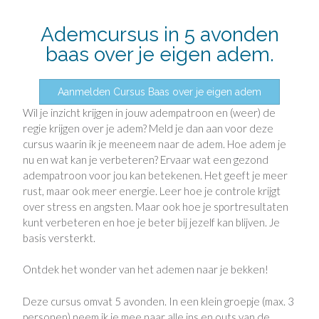
Ademcursus in 5 avonden
baas over je eigen adem.
Aanmelden Cursus Baas over je eigen adem
Wil je inzicht krijgen in jouw adempatroon en (weer) de
regie krijgen over je adem?
Meld je dan aan voor deze
cursus waarin ik je meeneem naar de adem.
Hoe adem je
nu en wat kan je verbeteren?
Ervaar wat een gezond
adempatroon voor jou kan betekenen.
Het geeft je meer
rust, maar ook meer energie.
Leer hoe je controle krijgt
over stress en angsten.
Maar ook hoe je sportresultaten
kunt verbeteren en hoe je beter bij jezelf kan blijven. Je
basis versterkt.
Ontdek het wonder van het ademen naar je bekken!
Deze cursus omvat 5 avonden.
In een klein groepje (max. 3
personen) neem ik je mee naar alle ins en outs van de