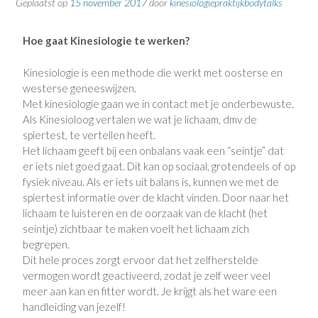
Geplaatst op
15 november 2017
door
kinesiologiepraktijkbodytalks
Hoe gaat Kinesiologie te werken?
Kinesiologie is een methode die werkt met oosterse en
westerse geneeswijzen.
Met kinesiologie gaan we in contact met je onderbewuste.
Als Kinesioloog vertalen we wat je lichaam, dmv de
spiertest, te vertellen heeft.
Het lichaam geeft bij een onbalans vaak een “seintje” dat
er iets niet goed gaat.
Dit kan op sociaal, grotendeels of op
fysiek niveau.
Als er iets uit balans is, kunnen we met de
spiertest informatie over de klacht vinden.
Door naar het
lichaam te luisteren en de oorzaak van de klacht (het
seintje) zichtbaar te maken voelt het lichaam zich
begrepen.
Dit hele proces zorgt ervoor dat het zelfherstelde
vermogen wordt geactiveerd, zodat je zelf weer veel
meer aan kan en fitter wordt.
Je krijgt als het ware een
handleiding van jezelf!