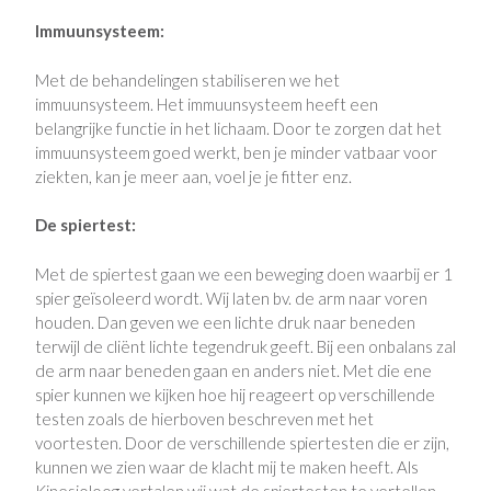
Immuunsysteem:
Met de behandelingen stabiliseren we het
immuunsysteem.
Het immuunsysteem heeft een
belangrijke functie in het lichaam.
Door te zorgen dat het
immuunsysteem goed werkt, ben je minder vatbaar voor
ziekten, kan je meer aan, voel je je fitter enz.
De spiertest:
Met de spiertest gaan we een beweging doen waarbij er 1
spier geïsoleerd wordt.
Wij laten bv.
de arm naar voren
houden.
Dan geven we een lichte druk naar beneden
terwijl de cliënt lichte tegendruk geeft.
Bij een onbalans zal
de arm naar beneden gaan en anders niet.
Met die ene
spier kunnen we kijken hoe hij reageert op verschillende
testen zoals de hierboven beschreven met het
voortesten.
Door de verschillende spiertesten die er zijn,
kunnen we zien waar de klacht mij te maken heeft.
Als
Kinesioloog vertalen wij wat de spiertesten te vertellen